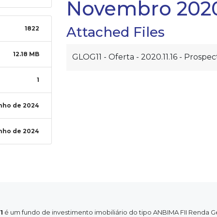
Novembro 202
Attached Files
1822
12.18 MB
GLOG11 - Oferta - 2020.11.16 - Prospec
1
unho de 2024
unho de 2024
1
é um fundo de investimento imobiliário do tipo ANBIMA FII Renda G