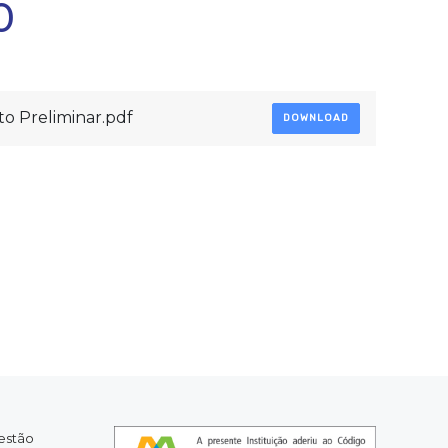
0
to Preliminar.pdf
DOWNLOAD
estão