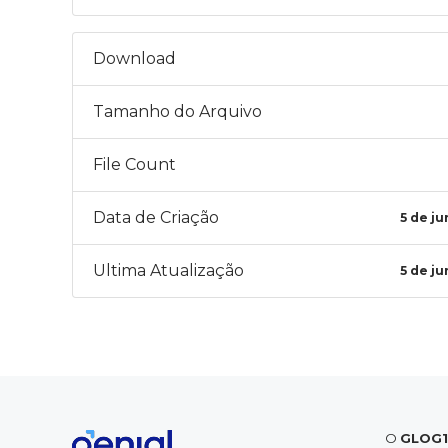
Download
Tamanho do Arquivo
File Count
Data de Criação
5 de j
Ultima Atualização
5 de j
O
GLOG1