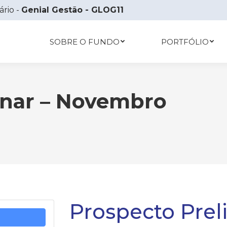
ário -
Genial Gestão - GLOG11
SOBRE O FUNDO
PORTFÓLIO
inar – Novembro
Voc
Prospecto Prel