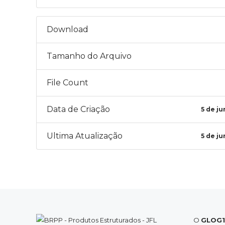
Download
Tamanho do Arquivo
File Count
Data de Criação
5 de j
Ultima Atualização
5 de j
O
GLOG1