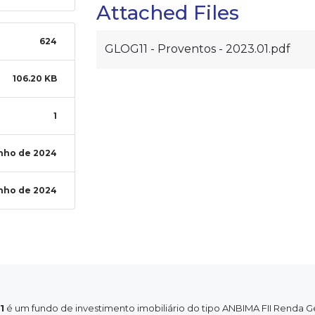
Attached Files
624
GLOG11 - Proventos - 2023.01.pdf
106.20 KB
1
unho de 2024
unho de 2024
1
é um fundo de investimento imobiliário do tipo ANBIMA FII Renda G