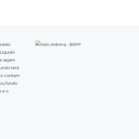
estão
 Líquido
ue sejam
fundo terá
não contam
 ou fundo
 e o