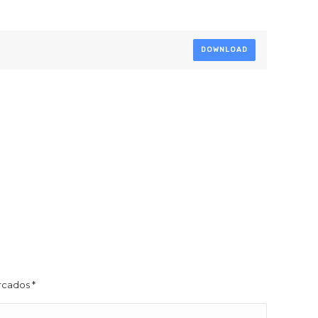
DOWNLOAD
arcados
*