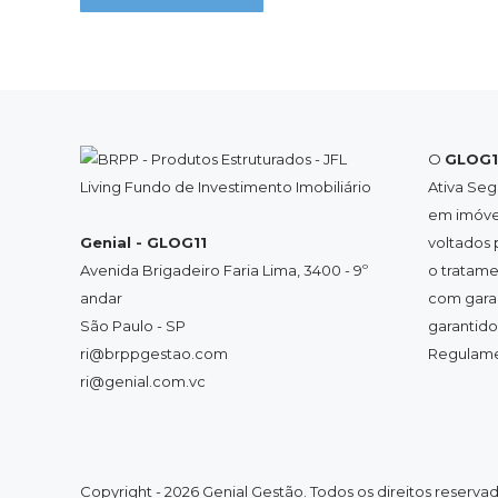
O
GLOG1
Ativa Seg
em imóvei
Genial - GLOG11
voltados 
Avenida Brigadeiro Faria Lima, 3400 - 9º
o tratame
andar
com garan
São Paulo - SP
garantido
ri@brppgestao.com
Regulamen
ri@genial.com.vc
Copyright - 2026 Genial Gestão. Todos os direitos reservad