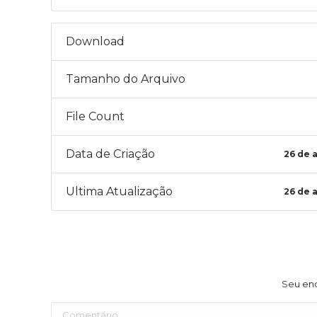
Download
Tamanho do Arquivo
File Count
Data de Criação
26 de a
Ultima Atualização
26 de a
Seu end
Comentário