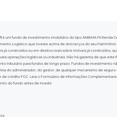
1
é um fundo de investimento imobiliário do tipo ANBIMA FII Renda G
mento Logístico que investe acima de dois terços do seu Patrimônio
s já construídos ou em direitos reais sobre imóveis já construídos, q
para operações logísticas ou industriais. Não há garantia de que este 
nto tributário para fundos de longo prazo. Fundos de investimento 
tia do administrador, do gestor, de qualquer mecanismo de seguro
r de crédito FGC. Leia o Formulário de Informações Complementares
to do fundo antes de investir.
os.