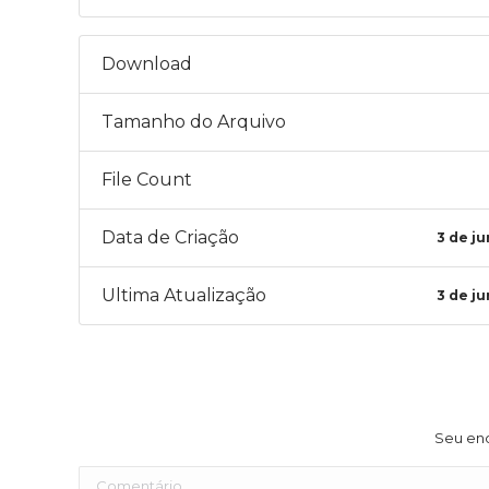
Download
Tamanho do Arquivo
File Count
Data de Criação
3 de j
Ultima Atualização
3 de j
Seu end
Comentário