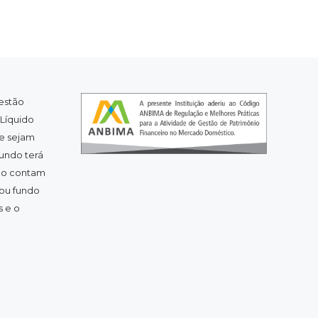
estão
 Líquido
ue sejam
fundo terá
não contam
 ou fundo
 e o