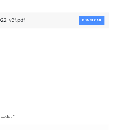
022_v2f.pdf
DOWNLOAD
arcados
*