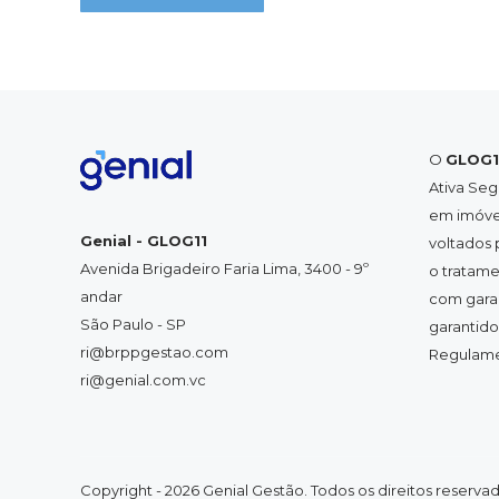
O
GLOG1
Ativa Seg
em imóvei
Genial - GLOG11
voltados 
Avenida Brigadeiro Faria Lima, 3400 - 9º
o tratame
andar
com garan
São Paulo - SP
garantido
ri@brppgestao.com
Regulamen
ri@genial.com.vc
Copyright - 2026 Genial Gestão. Todos os direitos reservad